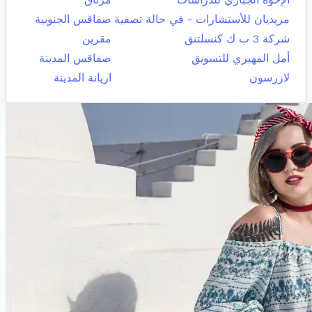
مريديان للأستشارات - في حالة تصفية
صفاقس الجنوبية
شركة 3 ب ك كنسلتنق
مقرين
أمل المهيري للتسويق
صفاقس المدينة
لازرسون
اريانة المدينة