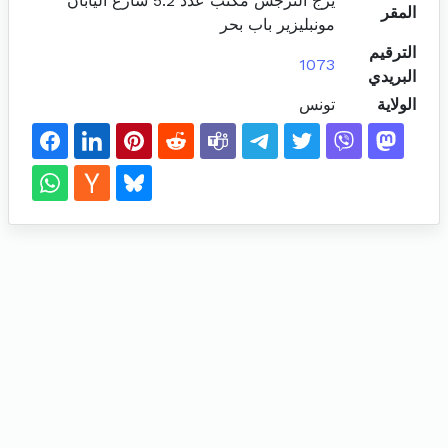
يرج النرجس مكتب عدد 5.2 شارع اليابان
المقر
مونبليزير باب بحر
الترقيم
1073
البريدي
الولاية
تونس