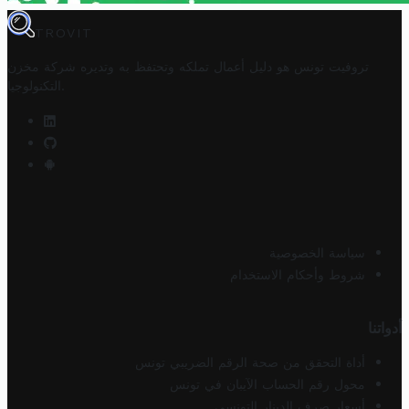
TROVIT
تروفيت تونس هو دليل أعمال تملكه وتحتفظ به وتديره
شركة مخزن
.
التكنولوجيا
سياسة الخصوصية
شروط وأحكام الاستخدام
أدواتنا
أداة التحقق من صحة الرقم الضريبي تونس
محول رقم الحساب الآيبان في تونس
أسعار صرف الدينار التونسي