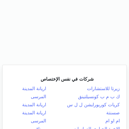
شركات في نفس الإختصاص
زيرتا للاستشارات
اريانة المدينة
ك ب م ب كونسيلتينق
المرسى
كريات كوربورايشن ل ل س
اريانة المدينة
صسنتة
اريانة المدينة
ام او ام
المرسى
الإخوة الجباري للدراسات
مرناق