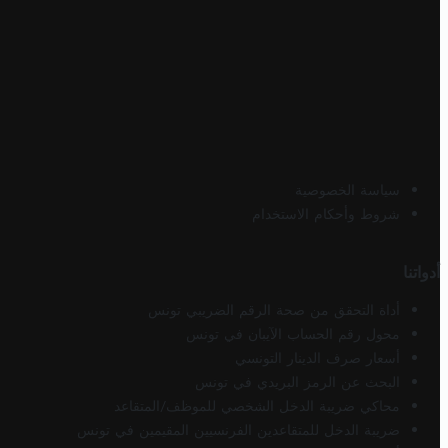
سياسة الخصوصية
شروط وأحكام الاستخدام
أدواتنا
أداة التحقق من صحة الرقم الضريبي تونس
محول رقم الحساب الآيبان في تونس
أسعار صرف الدينار التونسي
البحث عن الرمز البريدي في تونس
محاكي ضريبة الدخل الشخصي للموظف/المتقاعد
ضريبة الدخل للمتقاعدين الفرنسيين المقيمين في تونس