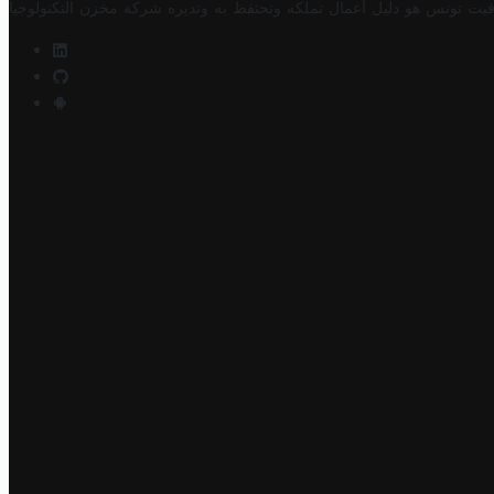
فيت تونس هو دليل أعمال تملكه وتحتفظ به وتديره
شركة مخزن التكنولوجيا