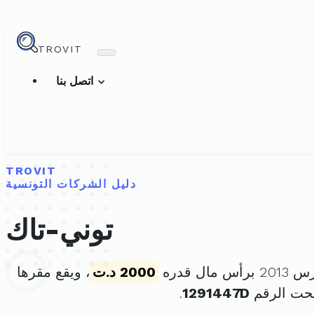
TROVIT
اتصل بنا
TROVIT
دليل الشركات التونسية
توني-تاك
2000 د.ت
، ويقع مقرها
حت الرقم
1291447D
.