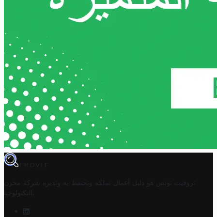
TROVIT
تروفيت تونس هو دليل أعمال تملكه وتحتفظ به وتديره
شركة مخزن
.
التكنولوجيا