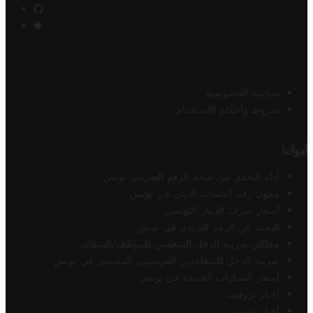
سياسة الخصوصية
شروط وأحكام الاستخدام
أدواتنا
أداة التحقق من صحة الرقم الضريبي تونس
محول رقم الحساب الآيبان في تونس
أسعار صرف الدينار التونسي
البحث عن الرمز البريدي في تونس
محاكي ضريبة الدخل الشخصي للموظف/المتقاعد
ضريبة الدخل للمتقاعدين الفرنسيين المقيمين في تونس
أسعار السيارات الجديدة في تونس
أخبار تروفيت
أخبار تونس