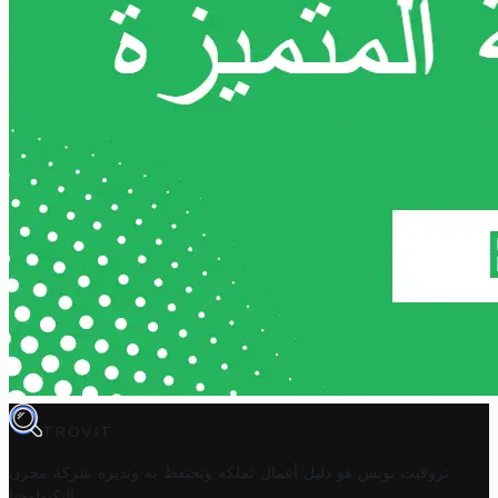
TROVIT
تروفيت تونس هو دليل أعمال تملكه وتحتفظ به وتديره
شركة مخزن
.
التكنولوجيا