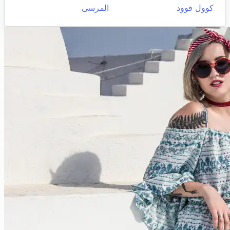
كوول فوود
المرسى