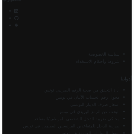
سياسة الخصوصية
شروط وأحكام الاستخدام
أدواتنا
أداة التحقق من صحة الرقم الضريبي تونس
محول رقم الحساب الآيبان في تونس
أسعار صرف الدينار التونسي
البحث عن الرمز البريدي في تونس
محاكي ضريبة الدخل الشخصي للموظف/المتقاعد
ضريبة الدخل للمتقاعدين الفرنسيين المقيمين في تونس
أسعار السيارات الجديدة في تونس