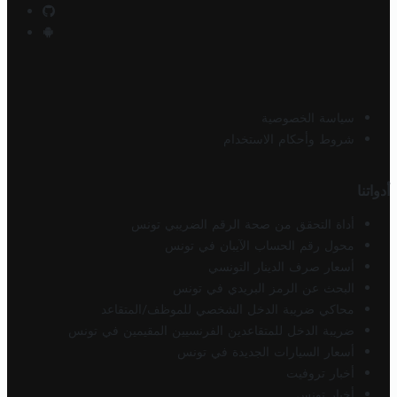
سياسة الخصوصية
شروط وأحكام الاستخدام
أدواتنا
أداة التحقق من صحة الرقم الضريبي تونس
محول رقم الحساب الآيبان في تونس
أسعار صرف الدينار التونسي
البحث عن الرمز البريدي في تونس
محاكي ضريبة الدخل الشخصي للموظف/المتقاعد
ضريبة الدخل للمتقاعدين الفرنسيين المقيمين في تونس
أسعار السيارات الجديدة في تونس
أخبار تروفيت
أخبار تونس