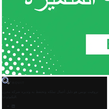
TROVIT
تروفيت تونس هو دليل أعمال تملكه وتحتفظ به وتديره
شركة مخزن
.
التكنولوجيا