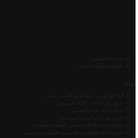
سياسة الخصوصية
شروط وأحكام الاستخدام
أدواتنا
أداة التحقق من صحة الرقم الضريبي تونس
محول رقم الحساب الآيبان في تونس
أسعار صرف الدينار التونسي
البحث عن الرمز البريدي في تونس
محاكي ضريبة الدخل الشخصي للموظف/المتقاعد
ضريبة الدخل للمتقاعدين الفرنسيين المقيمين في تونس