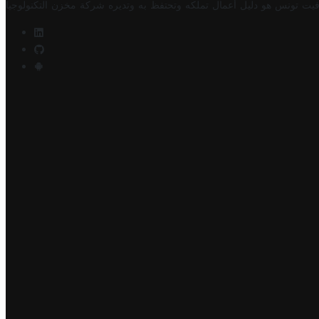
فيت تونس هو دليل أعمال تملكه وتحتفظ به وتديره
شركة مخزن التكنولوجيا