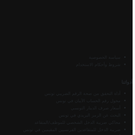
سياسة الخصوصية
شروط وأحكام الاستخدام
أدواتنا
أداة التحقق من صحة الرقم الضريبي تونس
محول رقم الحساب الآيبان في تونس
أسعار صرف الدينار التونسي
البحث عن الرمز البريدي في تونس
محاكي ضريبة الدخل الشخصي للموظف/المتقاعد
ضريبة الدخل للمتقاعدين الفرنسيين المقيمين في تونس