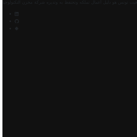
فيت تونس هو دليل أعمال تملكه وتحتفظ به وتديره
شركة مخزن التكنولوجيا