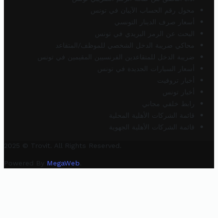
محول رقم الحساب الآيبان في تونس
أسعار صرف الدينار التونسي
البحث عن الرمز البريدي في تونس
محاكي ضريبة الدخل الشخصي للموظف/المتقاعد
ضريبة الدخل للمتقاعدين الفرنسيين المقيمين في تونس
أسعار السيارات الجديدة في تونس
أخبار تروفيت
أخبار تونس
رابط خلفي مجاني
قائمة الشركات الأهلية المحلية
قائمة الشركات الأهلية الجهوية
2025 © Trovit. All Rights Reserved.
Powered By
MegaWeb
.