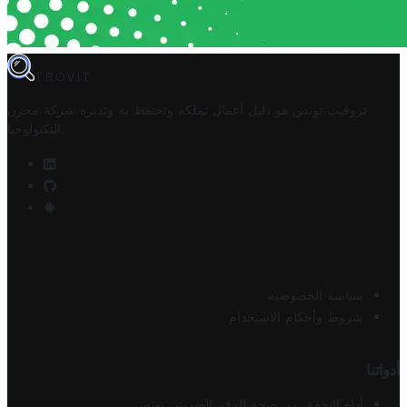
TROVIT
تروفيت تونس هو دليل أعمال تملكه وتحتفظ به وتديره
شركة مخزن
.
التكنولوجيا
سياسة الخصوصية
شروط وأحكام الاستخدام
أدواتنا
أداة التحقق من صحة الرقم الضريبي تونس