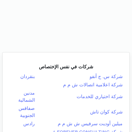
شركات في نفس الإختصاص
شركة س. ج أنفو
بنقردان
شركة اعلامية اتصالات ش م م
مدنين
شركة اختياري للخدمات
الشمالية
صفاقس
شركة كوان تاش
الجنوبية
ميلين أوديت سرفيس ش ش م م
رادس
شركة FOREVER CONSULTING غير