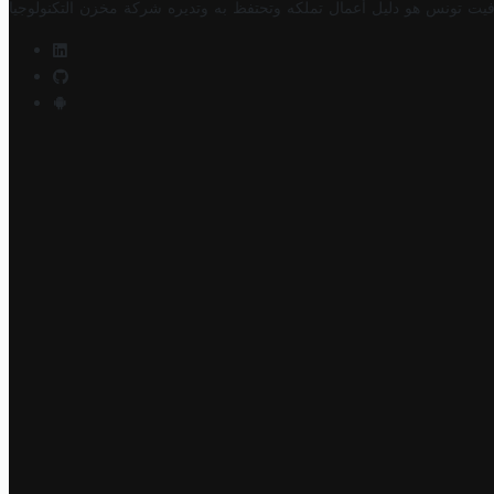
فيت تونس هو دليل أعمال تملكه وتحتفظ به وتديره
شركة مخزن التكنولوجيا