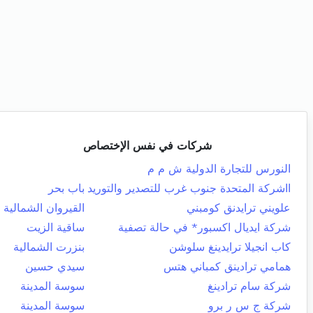
شركات في نفس الإختصاص
النورس للتجارة الدولية ش م م
ااشركة المتحدة جنوب غرب للتصدير والتوريد
باب بحر
علويني ترايدنق كومبني
القيروان الشمالية
شركة ايديال اكسبور* في حالة تصفية
ساقية الزيت
كاب انجيلا ترايدينغ سلوشن
بنزرت الشمالية
همامي ترادينق كمباني هتس
سيدي حسين
شركة سام ترادينغ
سوسة المدينة
شركة ج س ر برو
سوسة المدينة