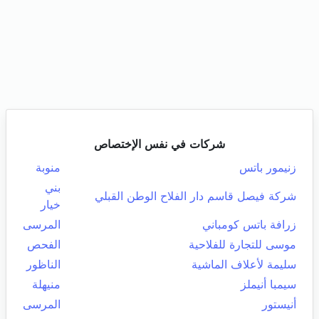
شركات في نفس الإختصاص
زنيمور باتس
منوبة
بني
شركة فيصل قاسم دار الفلاح الوطن القبلي
خيار
زرافة باتس كومباني
المرسى
موسى للتجارة للفلاحية
الفحص
سليمة لأعلاف الماشية
الناظور
سيمبا أنيملز
منيهلة
أنيستور
المرسى