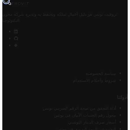
TROVIT
تروفيت تونس هو دليل أعمال تملكه وتحتفظ به وتديره
شركة مخزن
.
التكنولوجيا
سياسة الخصوصية
شروط وأحكام الاستخدام
أدواتنا
أداة التحقق من صحة الرقم الضريبي تونس
محول رقم الحساب الآيبان في تونس
أسعار صرف الدينار التونسي
البحث عن الرمز البريدي في تونس