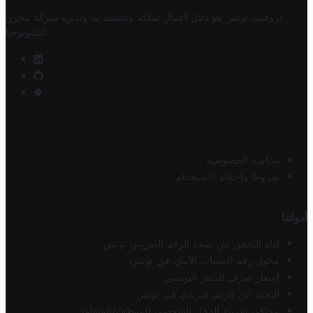
تروفيت تونس هو دليل أعمال تملكه وتحتفظ به وتديره
شركة مخزن
.
التكنولوجيا
سياسة الخصوصية
شروط وأحكام الاستخدام
أدواتنا
أداة التحقق من صحة الرقم الضريبي تونس
محول رقم الحساب الآيبان في تونس
أسعار صرف الدينار التونسي
البحث عن الرمز البريدي في تونس
محاكي ضريبة الدخل الشخصي للموظف/المتقاعد