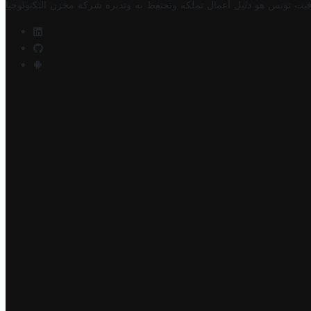
فيت تونس هو دليل أعمال تملكه وتحتفظ به وتديره
شركة مخزن التكنولوجيا