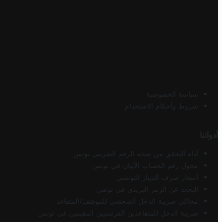
سياسة الخصوصية
شروط وأحكام الاستخدام
أدواتنا
أداة التحقق من صحة الرقم الضريبي تونس
محول رقم الحساب الآيبان في تونس
أسعار صرف الدينار التونسي
البحث عن الرمز البريدي في تونس
محاكي ضريبة الدخل الشخصي للموظف/المتقاعد
ضريبة الدخل للمتقاعدين الفرنسيين المقيمين في تونس