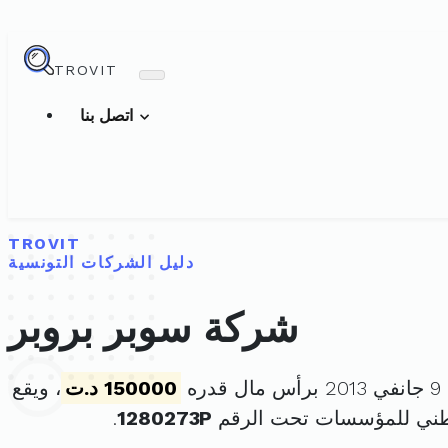
TROVIT
اتصل بنا
TROVIT
دليل الشركات التونسية
شركة سوبر بروبر
ره
150000 د.ت
، ويقع
طني للمؤسسات تحت الرقم
1280273P
.