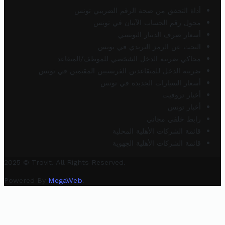
أداة التحقق من صحة الرقم الضريبي تونس
محول رقم الحساب الآيبان في تونس
أسعار صرف الدينار التونسي
البحث عن الرمز البريدي في تونس
محاكي ضريبة الدخل الشخصي للموظف/المتقاعد
ضريبة الدخل للمتقاعدين الفرنسيين المقيمين في تونس
أسعار السيارات الجديدة في تونس
أخبار تروفيت
أخبار تونس
رابط خلفي مجاني
قائمة الشركات الأهلية المحلية
قائمة الشركات الأهلية الجهوية
2025 © Trovit. All Rights Reserved.
Powered By
MegaWeb
.