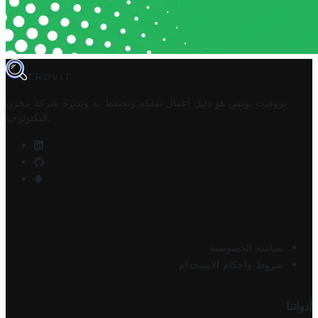
TROVIT
تروفيت تونس هو دليل أعمال تملكه وتحتفظ به وتديره
شركة مخزن
.
التكنولوجيا
سياسة الخصوصية
شروط وأحكام الاستخدام
أدواتنا