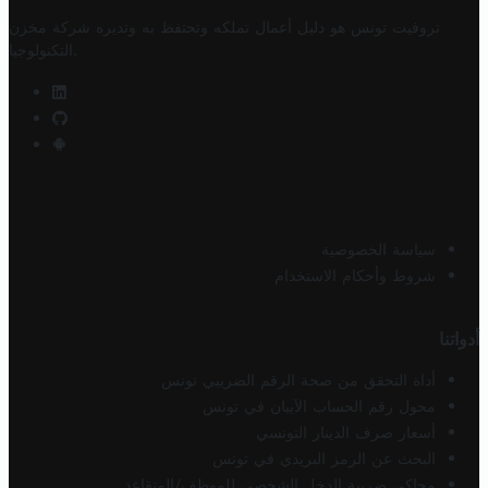
تروفيت تونس هو دليل أعمال تملكه وتحتفظ به وتديره
شركة مخزن
.
التكنولوجيا
سياسة الخصوصية
شروط وأحكام الاستخدام
أدواتنا
أداة التحقق من صحة الرقم الضريبي تونس
محول رقم الحساب الآيبان في تونس
أسعار صرف الدينار التونسي
البحث عن الرمز البريدي في تونس
محاكي ضريبة الدخل الشخصي للموظف/المتقاعد