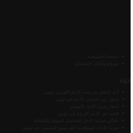
سياسة الخصوصية
شروط وأحكام الاستخدام
أدواتنا
أداة التحقق من صحة الرقم الضريبي تونس
محول رقم الحساب الآيبان في تونس
أسعار صرف الدينار التونسي
البحث عن الرمز البريدي في تونس
محاكي ضريبة الدخل الشخصي للموظف/المتقاعد
ضريبة الدخل للمتقاعدين الفرنسيين المقيمين في تونس