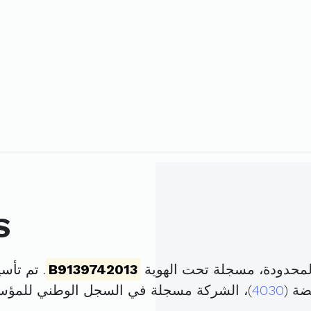
S
B9139742013
. تم تأسيسها في 20 دي
ضة (
4030
)، الشركة مسجلة في السجل الوطني للمؤ