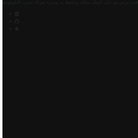
فيت تونس هو دليل أعمال تملكه وتحتفظ به وتديره
شركة مخزن التكنولوجيا