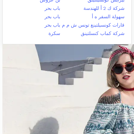
شركة ك 2 أ للهندسة
باب بحر
سهولة السفر ه أ
باب بحر
قارات كونسيلتينغ تونس ش م م
باب بحر
شركة كماب كنسلتينق
سكرة