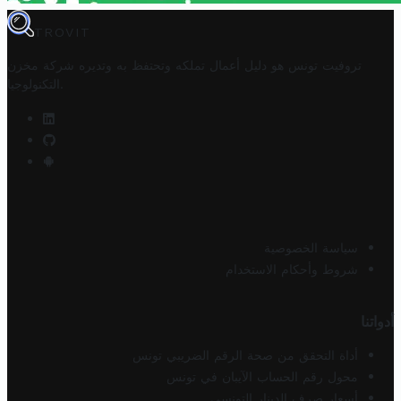
TROVIT
تروفيت تونس هو دليل أعمال تملكه وتحتفظ به وتديره
شركة مخزن
.
التكنولوجيا
سياسة الخصوصية
شروط وأحكام الاستخدام
أدواتنا
أداة التحقق من صحة الرقم الضريبي تونس
محول رقم الحساب الآيبان في تونس
أسعار صرف الدينار التونسي