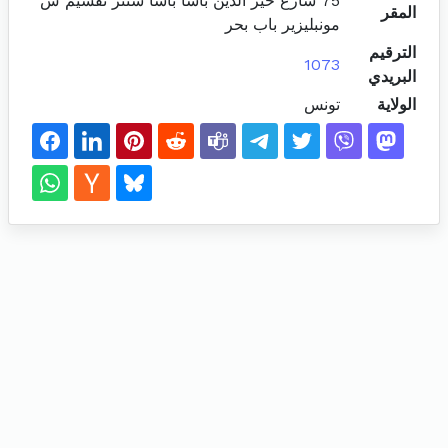
75 شارع خير الدين باشا باشا سنتر تقسيم س
المقر
مونبليزير باب بحر
الترقيم
1073
البريدي
الولاية
تونس