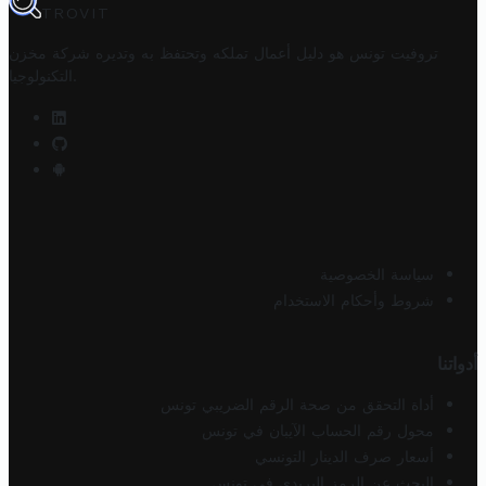
TROVIT
تروفيت تونس هو دليل أعمال تملكه وتحتفظ به وتديره
شركة مخزن
.
التكنولوجيا
سياسة الخصوصية
شروط وأحكام الاستخدام
أدواتنا
أداة التحقق من صحة الرقم الضريبي تونس
محول رقم الحساب الآيبان في تونس
أسعار صرف الدينار التونسي
البحث عن الرمز البريدي في تونس