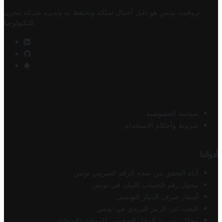
تروفيت تونس هو دليل أعمال تملكه وتحتفظ به وتديره
شركة مخزن
.
التكنولوجيا
سياسة الخصوصية
شروط وأحكام الاستخدام
أدواتنا
أداة التحقق من صحة الرقم الضريبي تونس
محول رقم الحساب الآيبان في تونس
أسعار صرف الدينار التونسي
البحث عن الرمز البريدي في تونس
محاكي ضريبة الدخل الشخصي للموظف/المتقاعد