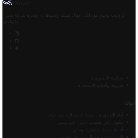
TROVIT
تروفيت تونس هو دليل أعمال تملكه وتحتفظ به وتديره
شركة مخزن
.
التكنولوجيا
سياسة الخصوصية
شروط وأحكام الاستخدام
أدواتنا
أداة التحقق من صحة الرقم الضريبي تونس
محول رقم الحساب الآيبان في تونس
أسعار صرف الدينار التونسي
البحث عن الرمز البريدي في تونس