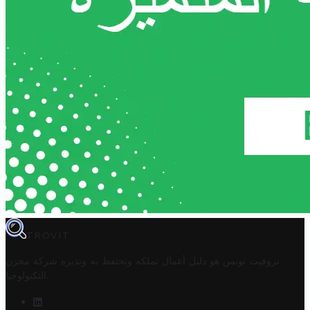
TROVIT
تروفيت تونس هو دليل أعمال تملكه وتحتفظ به وتديره
شركة مخزن
.
التكنولوجيا