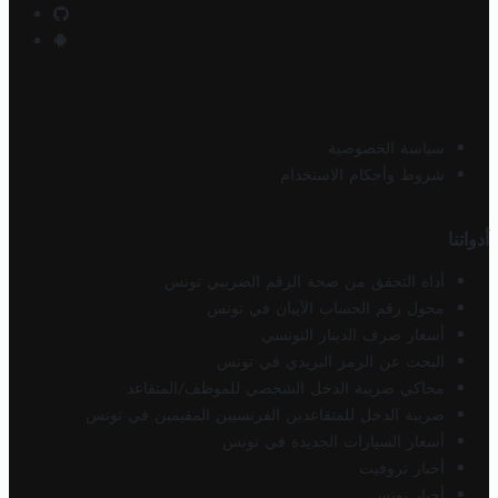
سياسة الخصوصية
شروط وأحكام الاستخدام
أدواتنا
أداة التحقق من صحة الرقم الضريبي تونس
محول رقم الحساب الآيبان في تونس
أسعار صرف الدينار التونسي
البحث عن الرمز البريدي في تونس
محاكي ضريبة الدخل الشخصي للموظف/المتقاعد
ضريبة الدخل للمتقاعدين الفرنسيين المقيمين في تونس
أسعار السيارات الجديدة في تونس
أخبار تروفيت
أخبار تونس