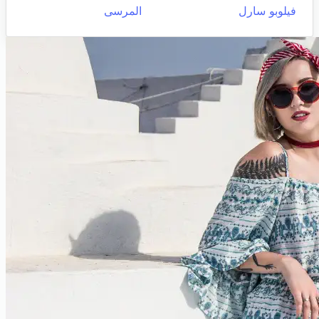
فيلوبو سارل
المرسى