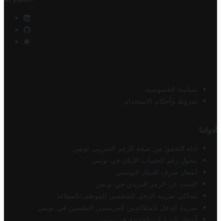
سياسة الخصوصية
شروط وأحكام الاستخدام
أدواتنا
أداة التحقق من صحة الرقم الضريبي تونس
محول رقم الحساب الآيبان في تونس
أسعار صرف الدينار التونسي
البحث عن الرمز البريدي في تونس
محاكي ضريبة الدخل الشخصي للموظف/المتقاعد
ضريبة الدخل للمتقاعدين الفرنسيين المقيمين في تونس
أسعار السيارات الجديدة في تونس