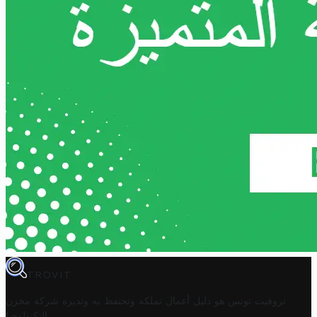
TROVIT
تروفيت تونس هو دليل أعمال تملكه وتحتفظ به وتديره
شركة مخزن
.
التكنولوجيا