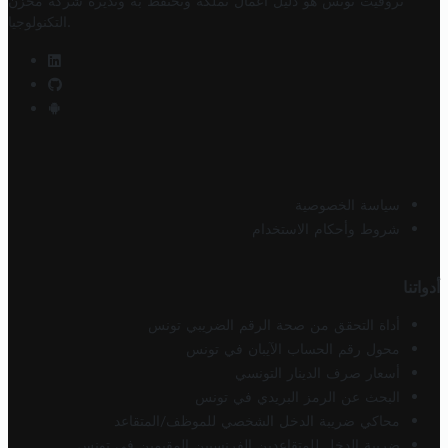
تروفيت تونس هو دليل أعمال تملكه وتحتفظ به وتديره
شركة مخزن
.
التكنولوجيا
سياسة الخصوصية
شروط وأحكام الاستخدام
أدواتنا
أداة التحقق من صحة الرقم الضريبي تونس
محول رقم الحساب الآيبان في تونس
أسعار صرف الدينار التونسي
البحث عن الرمز البريدي في تونس
محاكي ضريبة الدخل الشخصي للموظف/المتقاعد
ضريبة الدخل للمتقاعدين الفرنسيين المقيمين في تونس