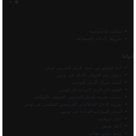
سياسة الخصوصية
شروط وأحكام الاستخدام
أدواتنا
أداة التحقق من صحة الرقم الضريبي تونس
محول رقم الحساب الآيبان في تونس
أسعار صرف الدينار التونسي
البحث عن الرمز البريدي في تونس
محاكي ضريبة الدخل الشخصي للموظف/المتقاعد
ضريبة الدخل للمتقاعدين الفرنسيين المقيمين في تونس
أسعار السيارات الجديدة في تونس
أخبار تروفيت
أخبار تونس
رابط خلفي مجاني