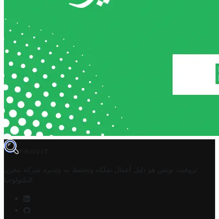
TROVIT
تروفيت تونس هو دليل أعمال تملكه وتحتفظ به وتديره
شركة مخزن
.
التكنولوجيا