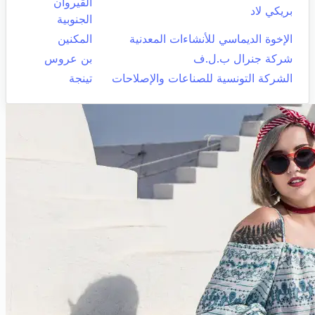
القيروان
بريكي لاد
الجنوبية
الإخوة الديماسي للأنشاءات المعدنية
المكنين
شركة جنرال ب.ل.ف
بن عروس
الشركة التونسية للصناعات والإصلاحات
تينجة