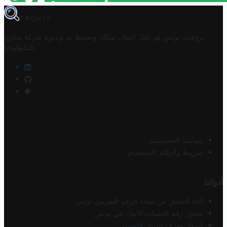
TROVIT
تروفيت تونس هو دليل أعمال تملكه وتحتفظ به وتديره
شركة مخزن
.
التكنولوجيا
سياسة الخصوصية
شروط وأحكام الاستخدام
أدواتنا
أداة التحقق من صحة الرقم الضريبي تونس
محول رقم الحساب الآيبان في تونس
أسعار صرف الدينار التونسي