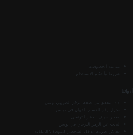
سياسة الخصوصية
شروط وأحكام الاستخدام
أدواتنا
أداة التحقق من صحة الرقم الضريبي تونس
محول رقم الحساب الآيبان في تونس
أسعار صرف الدينار التونسي
البحث عن الرمز البريدي في تونس
محاكي ضريبة الدخل الشخصي للموظف/المتقاعد