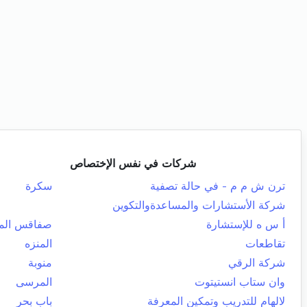
شركات في نفس الإختصاص
ترن ش م م - في حالة تصفية
سكرة
شركة الأستشارات والمساعدةوالتكوين
أ س ه للإستشارة
صفاقس المد
تقاطعات
المنزه
شركة الرقي
منوبة
وان ستاب انستيتوت
المرسى
لالهام للتدريب وتمكين المعرفة
باب بحر