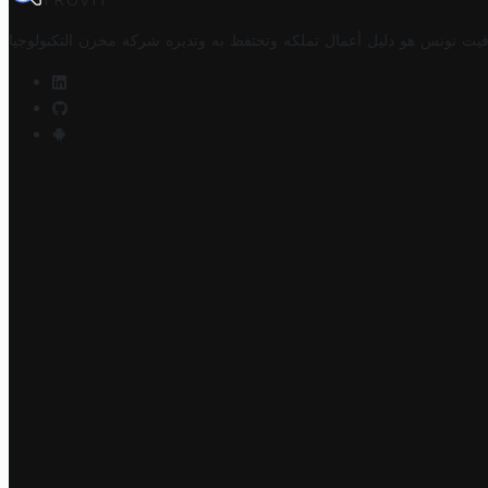
TROVIT
فيت تونس هو دليل أعمال تملكه وتحتفظ به وتديره
شركة مخزن التكنولوجيا