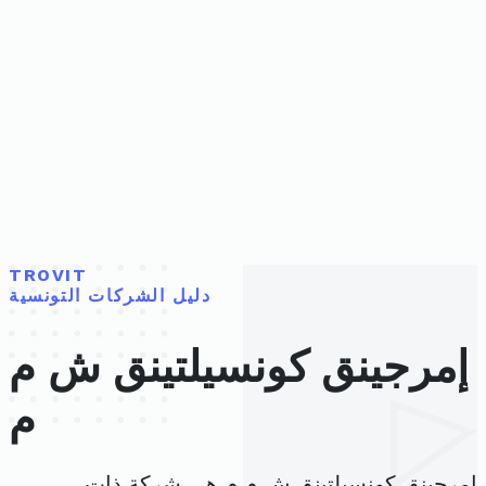
TROVIT
دليل الشركات التونسية
إمرجينق كونسيلتينق ش م
م
إمرجينق كونسيلتينق ش م م هي شركة ذات