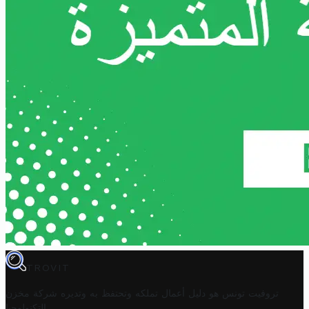
TROVIT
تروفيت تونس هو دليل أعمال تملكه وتحتفظ به وتديره
شركة مخزن
.
التكنولوجيا