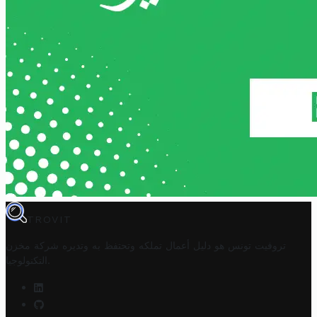
TROVIT
تروفيت تونس هو دليل أعمال تملكه وتحتفظ به وتديره
شركة مخزن
.
التكنولوجيا