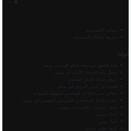
سياسة الخصوصية
شروط وأحكام الاستخدام
أدواتنا
أداة التحقق من صحة الرقم الضريبي تونس
محول رقم الحساب الآيبان في تونس
أسعار صرف الدينار التونسي
البحث عن الرمز البريدي في تونس
محاكي ضريبة الدخل الشخصي للموظف/المتقاعد
ضريبة الدخل للمتقاعدين الفرنسيين المقيمين في تونس
أسعار السيارات الجديدة في تونس
أخبار تروفيت
أخبار تونس
رابط خلفي مجاني