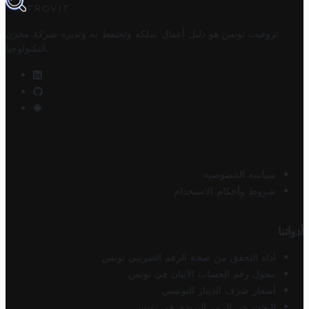
TROVIT
تروفيت تونس هو دليل أعمال تملكه وتحتفظ به وتديره
شركة مخزن
.
التكنولوجيا
سياسة الخصوصية
شروط وأحكام الاستخدام
أدواتنا
أداة التحقق من صحة الرقم الضريبي تونس
محول رقم الحساب الآيبان في تونس
أسعار صرف الدينار التونسي
البحث عن الرمز البريدي في تونس