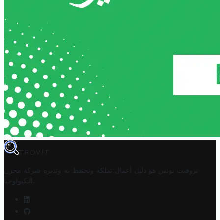
TROVIT
تروفيت تونس هو دليل أعمال تملكه وتحتفظ به وتديره
شركة مخزن
.
التكنولوجيا