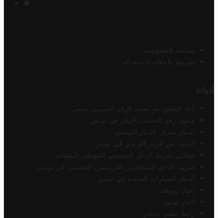
سياسة الخصوصية
شروط وأحكام الاستخدام
أدواتنا
أداة التحقق من صحة الرقم الضريبي تونس
محول رقم الحساب الآيبان في تونس
أسعار صرف الدينار التونسي
البحث عن الرمز البريدي في تونس
محاكي ضريبة الدخل الشخصي للموظف/المتقاعد
ضريبة الدخل للمتقاعدين الفرنسيين المقيمين في تونس
أسعار السيارات الجديدة في تونس
أخبار تروفيت
أخبار تونس
رابط خلفي مجاني