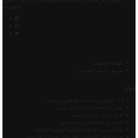
تروفيت تونس هو دليل أعمال تملكه وتحتفظ به وتديره
شركة مخزن
.
التكنولوجيا
سياسة الخصوصية
شروط وأحكام الاستخدام
أدواتنا
أداة التحقق من صحة الرقم الضريبي تونس
محول رقم الحساب الآيبان في تونس
أسعار صرف الدينار التونسي
البحث عن الرمز البريدي في تونس
محاكي ضريبة الدخل الشخصي للموظف/المتقاعد
ضريبة الدخل للمتقاعدين الفرنسيين المقيمين في تونس