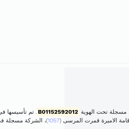
، مسجلة تحت الهوية
B01152592012
. تم تأسيسها في 21 جويلية 2012 برأس مال 
1057
)، الشركة مسجلة ف