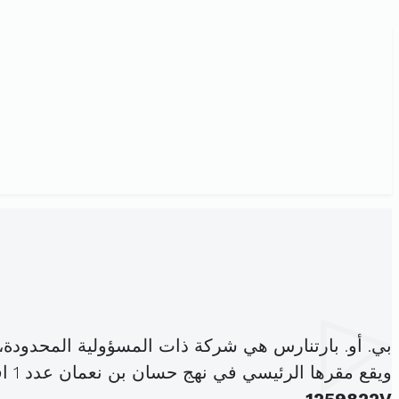
بي. أو. بارتنارس هي شركة ذات المسؤولية المحدودة
ويقع مقرها الرئيسي في نهج حسان بن نعمان عدد 1 اقامة الاميرة قمرت المرسى (