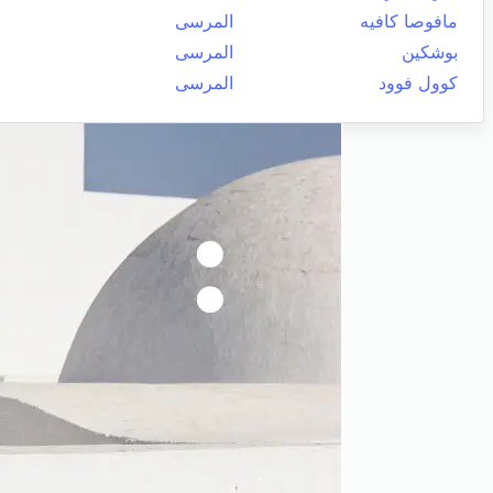
مافوصا كافيه
المرسى
بوشكين
المرسى
كوول فوود
المرسى