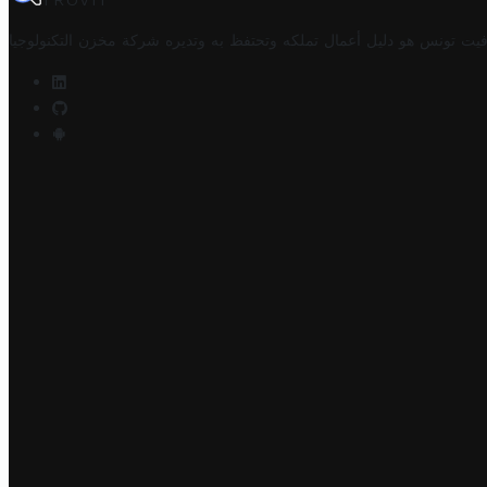
TROVIT
فيت تونس هو دليل أعمال تملكه وتحتفظ به وتديره
شركة مخزن التكنولوجيا