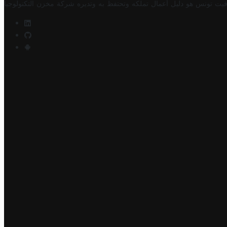
فيت تونس هو دليل أعمال تملكه وتحتفظ به وتديره
شركة مخزن التكنولوجيا