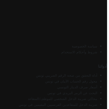
سياسة الخصوصية
شروط وأحكام الاستخدام
أدواتنا
أداة التحقق من صحة الرقم الضريبي تونس
محول رقم الحساب الآيبان في تونس
أسعار صرف الدينار التونسي
البحث عن الرمز البريدي في تونس
محاكي ضريبة الدخل الشخصي للموظف/المتقاعد
ضريبة الدخل للمتقاعدين الفرنسيين المقيمين في تونس