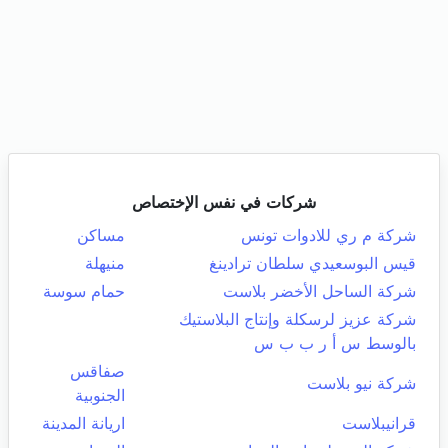
شركات في نفس الإختصاص
شركة م ري للادوات تونس
مساكن
قيس البوسعيدي سلطان ترادينغ
منيهلة
شركة الساحل الأخضر بلاست
حمام سوسة
شركة عزيز لرسكلة وإنتاج البلاستيك
بالوسط س أ ر ب ب س
صفاقس
شركة نيو بلاست
الجنوبية
قرانيبلاست
اريانة المدينة