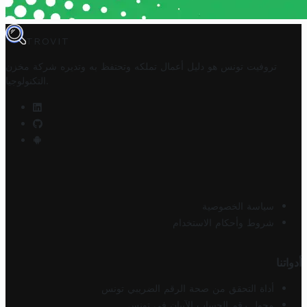
TROVIT
تروفيت تونس هو دليل أعمال تملكه وتحتفظ به وتديره
شركة مخزن
.
التكنولوجيا
سياسة الخصوصية
شروط وأحكام الاستخدام
أدواتنا
أداة التحقق من صحة الرقم الضريبي تونس
محول رقم الحساب الآيبان في تونس