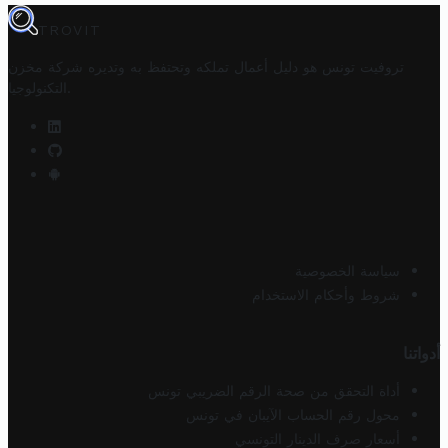
TROVIT
تروفيت تونس هو دليل أعمال تملكه وتحتفظ به وتديره
شركة مخزن
.
التكنولوجيا
سياسة الخصوصية
شروط وأحكام الاستخدام
أدواتنا
أداة التحقق من صحة الرقم الضريبي تونس
محول رقم الحساب الآيبان في تونس
أسعار صرف الدينار التونسي