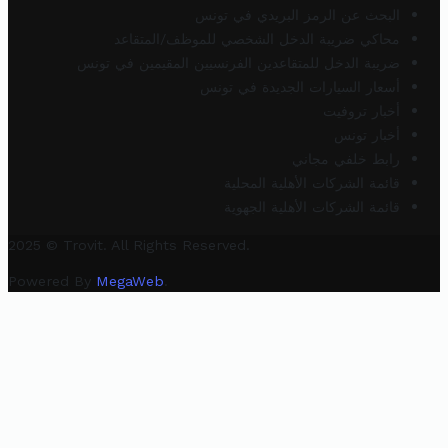
البحث عن الرمز البريدي في تونس
محاكي ضريبة الدخل الشخصي للموظف/المتقاعد
ضريبة الدخل للمتقاعدين الفرنسيين المقيمين في تونس
أسعار السيارات الجديدة في تونس
أخبار تروفيت
أخبار تونس
رابط خلفي مجاني
قائمة الشركات الأهلية المحلية
قائمة الشركات الأهلية الجهوية
2025 © Trovit. All Rights Reserved.
Powered By
MegaWeb
.