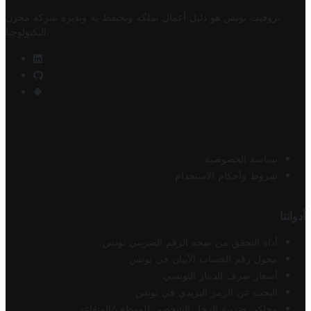
تروفيت تونس هو دليل أعمال تملكه وتحتفظ به وتديره
شركة مخزن
.
التكنولوجيا
سياسة الخصوصية
شروط وأحكام الاستخدام
أدواتنا
أداة التحقق من صحة الرقم الضريبي تونس
محول رقم الحساب الآيبان في تونس
أسعار صرف الدينار التونسي
البحث عن الرمز البريدي في تونس
محاكي ضريبة الدخل الشخصي للموظف/المتقاعد