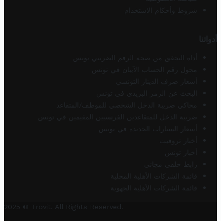
شروط وأحكام الاستخدام
أدواتنا
أداة التحقق من صحة الرقم الضريبي تونس
محول رقم الحساب الآيبان في تونس
أسعار صرف الدينار التونسي
البحث عن الرمز البريدي في تونس
محاكي ضريبة الدخل الشخصي للموظف/المتقاعد
ضريبة الدخل للمتقاعدين الفرنسيين المقيمين في تونس
أسعار السيارات الجديدة في تونس
أخبار تروفيت
أخبار تونس
رابط خلفي مجاني
قائمة الشركات الأهلية المحلية
قائمة الشركات الأهلية الجهوية
2025 © Trovit. All Rights Reserved.