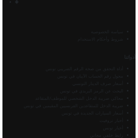
سياسة الخصوصية
شروط وأحكام الاستخدام
أدواتنا
أداة التحقق من صحة الرقم الضريبي تونس
محول رقم الحساب الآيبان في تونس
أسعار صرف الدينار التونسي
البحث عن الرمز البريدي في تونس
محاكي ضريبة الدخل الشخصي للموظف/المتقاعد
ضريبة الدخل للمتقاعدين الفرنسيين المقيمين في تونس
أسعار السيارات الجديدة في تونس
أخبار تروفيت
أخبار تونس
رابط خلفي مجاني