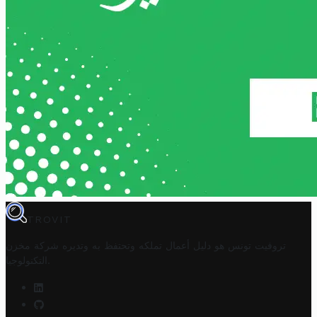
TROVIT
تروفيت تونس هو دليل أعمال تملكه وتحتفظ به وتديره
شركة مخزن
.
التكنولوجيا