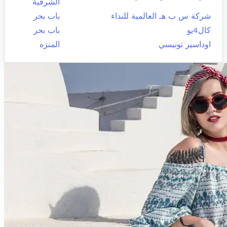
الشرقية
شركة س ب هـ العالمية للنداء
باب بحر
كال4يو
باب بحر
اوداسير تونيسي
المنزه