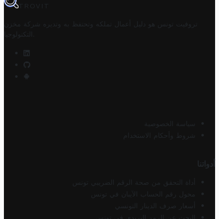
TROVIT
تروفيت تونس هو دليل أعمال تملكه وتحتفظ به وتديره
شركة مخزن
.
التكنولوجيا
سياسة الخصوصية
شروط وأحكام الاستخدام
أدواتنا
أداة التحقق من صحة الرقم الضريبي تونس
محول رقم الحساب الآيبان في تونس
أسعار صرف الدينار التونسي
البحث عن الرمز البريدي في تونس