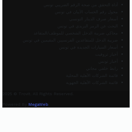
أداة التحقق من صحة الرقم الضريبي تونس
محول رقم الحساب الآيبان في تونس
أسعار صرف الدينار التونسي
البحث عن الرمز البريدي في تونس
محاكي ضريبة الدخل الشخصي للموظف/المتقاعد
ضريبة الدخل للمتقاعدين الفرنسيين المقيمين في تونس
أسعار السيارات الجديدة في تونس
أخبار تروفيت
أخبار تونس
رابط خلفي مجاني
قائمة الشركات الأهلية المحلية
قائمة الشركات الأهلية الجهوية
2025 © Trovit. All Rights Reserved.
Powered By
MegaWeb
.