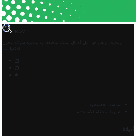
TROVIT
تروفيت تونس هو دليل أعمال تملكه وتحتفظ به وتديره
شركة مخزن
.
التكنولوجيا
سياسة الخصوصية
شروط وأحكام الاستخدام
أدواتنا