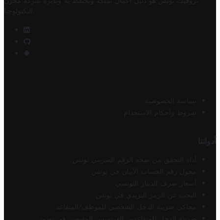
تروفيت تونس هو دليل أعمال تملكه وتحتفظ به وتديره
شركة مخزن
.
التكنولوجيا
سياسة الخصوصية
شروط وأحكام الاستخدام
أدواتنا
أداة التحقق من صحة الرقم الضريبي تونس
محول رقم الحساب الآيبان في تونس
أسعار صرف الدينار التونسي
البحث عن الرمز البريدي في تونس
محاكي ضريبة الدخل الشخصي للموظف/المتقاعد
ضريبة الدخل للمتقاعدين الفرنسيين المقيمين في تونس