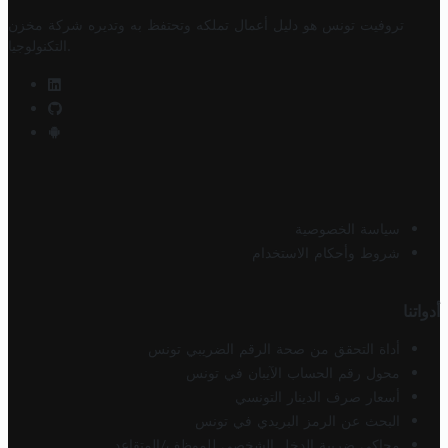
تروفيت تونس هو دليل أعمال تملكه وتحتفظ به وتديره
شركة مخزن
.
التكنولوجيا
سياسة الخصوصية
شروط وأحكام الاستخدام
أدواتنا
أداة التحقق من صحة الرقم الضريبي تونس
محول رقم الحساب الآيبان في تونس
أسعار صرف الدينار التونسي
البحث عن الرمز البريدي في تونس
محاكي ضريبة الدخل الشخصي للموظف/المتقاعد