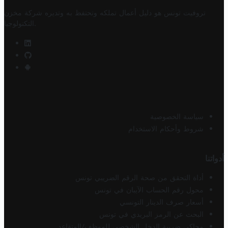
تروفيت تونس هو دليل أعمال تملكه وتحتفظ به وتديره
شركة مخزن
.
التكنولوجيا
سياسة الخصوصية
شروط وأحكام الاستخدام
أدواتنا
أداة التحقق من صحة الرقم الضريبي تونس
محول رقم الحساب الآيبان في تونس
أسعار صرف الدينار التونسي
البحث عن الرمز البريدي في تونس
محاكي ضريبة الدخل الشخصي للموظف/المتقاعد