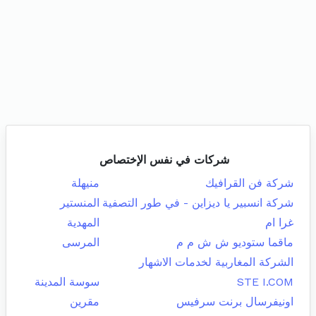
شركات في نفس الإختصاص
شركة فن القرافيك
منيهلة
شركة انسبير يا ديزاين - في طور التصفية
المنستير
غرا ام
المهدية
ماقما ستوديو ش ش م م
المرسى
الشركة المغاربية لخدمات الاشهار
STE I.COM
سوسة المدينة
اونيفرسال برنت سرفيس
مقرين