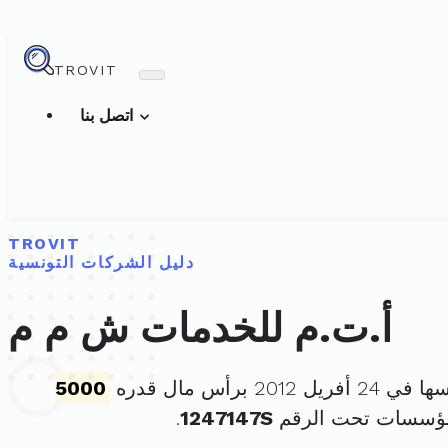
TROVIT
اتصل بنا
TROVIT
دليل الشركات التونسية
أ.ت.م للخدمات ش م م
ل 2012 برأس مال قدره
5000
لمؤسسات تحت الرقم
1247147S
.