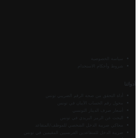
سياسة الخصوصية
شروط وأحكام الاستخدام
أدواتنا
أداة التحقق من صحة الرقم الضريبي تونس
محول رقم الحساب الآيبان في تونس
أسعار صرف الدينار التونسي
البحث عن الرمز البريدي في تونس
محاكي ضريبة الدخل الشخصي للموظف/المتقاعد
ضريبة الدخل للمتقاعدين الفرنسيين المقيمين في تونس