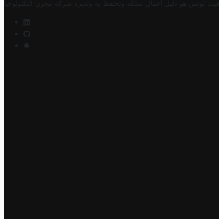
فيت تونس هو دليل أعمال تملكه وتحتفظ به وتديره
شركة مخزن التكنولوجيا