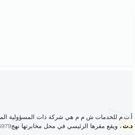
أ.ت.م للخدمات ش م م هي شركة ذات المسؤولية الم
د.ت
، ويقع مقرها الرئيسي في محل مخابرتها نهج6979 عد5د (