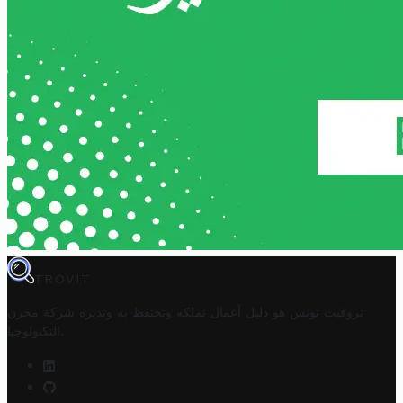
TROVIT
تروفيت تونس هو دليل أعمال تملكه وتحتفظ به وتديره
شركة مخزن
.
التكنولوجيا