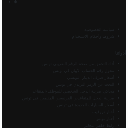
سياسة الخصوصية
شروط وأحكام الاستخدام
أدواتنا
أداة التحقق من صحة الرقم الضريبي تونس
محول رقم الحساب الآيبان في تونس
أسعار صرف الدينار التونسي
البحث عن الرمز البريدي في تونس
محاكي ضريبة الدخل الشخصي للموظف/المتقاعد
ضريبة الدخل للمتقاعدين الفرنسيين المقيمين في تونس
أسعار السيارات الجديدة في تونس
أخبار تروفيت
أخبار تونس
رابط خلفي مجاني