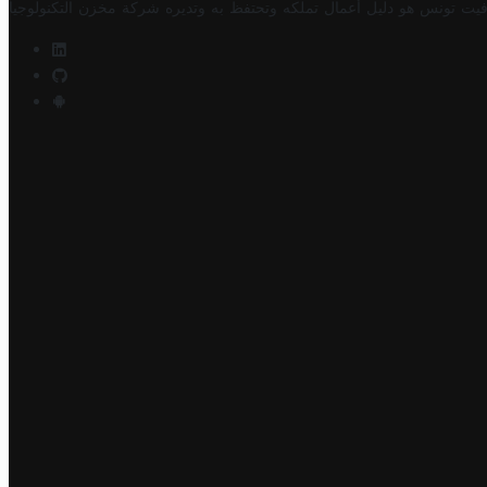
فيت تونس هو دليل أعمال تملكه وتحتفظ به وتديره
شركة مخزن التكنولوجيا