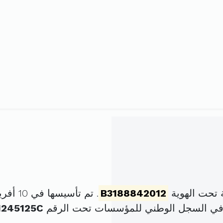
 تحت الهوية
B3188842012
. تم تأسيسها في 10 أفريل 2012 برأس مال قدره
 في السجل الوطني للمؤسسات تحت الرقم
1245125C