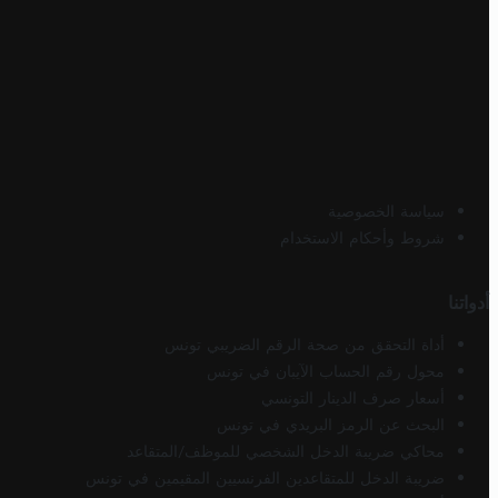
سياسة الخصوصية
شروط وأحكام الاستخدام
أدواتنا
أداة التحقق من صحة الرقم الضريبي تونس
محول رقم الحساب الآيبان في تونس
أسعار صرف الدينار التونسي
البحث عن الرمز البريدي في تونس
محاكي ضريبة الدخل الشخصي للموظف/المتقاعد
ضريبة الدخل للمتقاعدين الفرنسيين المقيمين في تونس