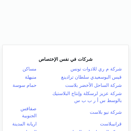
شركات في نفس الإختصاص
شركة م ري للادوات تونس
مساكن
قيس البوسعيدي سلطان ترادينغ
منيهلة
شركة الساحل الأخضر بلاست
حمام سوسة
شركة عزيز لرسكلة وإنتاج البلاستيك
بالوسط س أ ر ب ب س
صفاقس
شركة نيو بلاست
الجنوبية
قرانيبلاست
اريانة المدينة