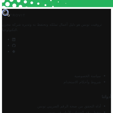
TROVIT
تروفيت تونس هو دليل أعمال تملكه وتحتفظ به وتديره
شركة مخزن
.
التكنولوجيا
سياسة الخصوصية
شروط وأحكام الاستخدام
أدواتنا
أداة التحقق من صحة الرقم الضريبي تونس
محول رقم الحساب الآيبان في تونس