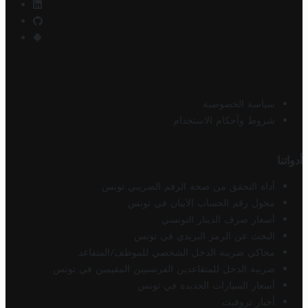
سياسة الخصوصية
شروط وأحكام الاستخدام
أدواتنا
أداة التحقق من صحة الرقم الضريبي تونس
محول رقم الحساب الآيبان في تونس
أسعار صرف الدينار التونسي
البحث عن الرمز البريدي في تونس
محاكي ضريبة الدخل الشخصي للموظف/المتقاعد
ضريبة الدخل للمتقاعدين الفرنسيين المقيمين في تونس
أسعار السيارات الجديدة في تونس
أخبار تروفيت