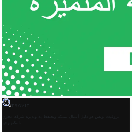
TROVIT
تروفيت تونس هو دليل أعمال تملكه وتحتفظ به وتديره
شركة مخزن
.
التكنولوجيا