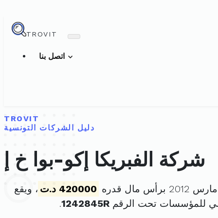
TROVIT
اتصل بنا
TROVIT
دليل الشركات التونسية
شركة الفبريكا إكو-بوا خ إ
420000 د.ت
، ويقع
ني للمؤسسات تحت الرقم
1242845R
.