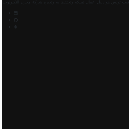
فيت تونس هو دليل أعمال تملكه وتحتفظ به وتديره
شركة مخزن التكنولوجيا