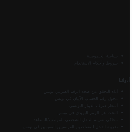
سياسة الخصوصية
شروط وأحكام الاستخدام
أدواتنا
أداة التحقق من صحة الرقم الضريبي تونس
محول رقم الحساب الآيبان في تونس
أسعار صرف الدينار التونسي
البحث عن الرمز البريدي في تونس
محاكي ضريبة الدخل الشخصي للموظف/المتقاعد
ضريبة الدخل للمتقاعدين الفرنسيين المقيمين في تونس