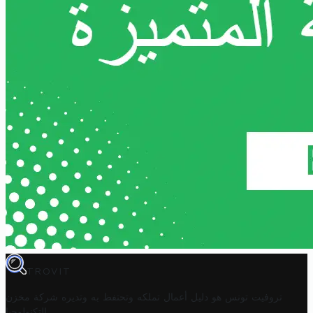
TROVIT
تروفيت تونس هو دليل أعمال تملكه وتحتفظ به وتديره
شركة مخزن
.
التكنولوجيا