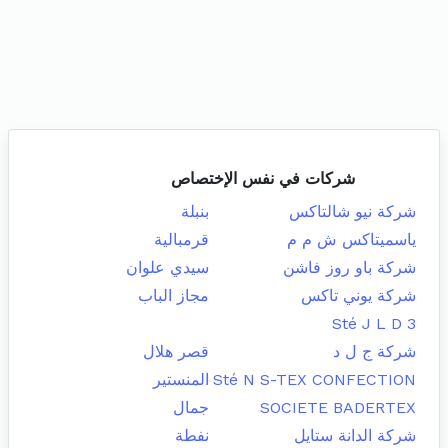
شركات في نفس الإختصاص
شركة نيو شالتاكس
بنبلة
ياسميتاكس ش م م
قرمبالية
شركة باو روز فاشن
سيدي علوان
شركة يوني تاكس
مجاز الباب
Sté J L D 3
شركة ج ل د
قصر هلال
Sté N S-TEX CONFECTION
المنستير
SOCIETE BADERTEX
جمال
شركة الدانة ستايل
نفطة