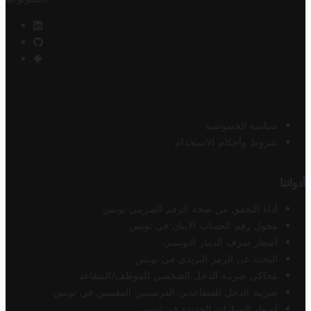
سياسة الخصوصية
شروط وأحكام الاستخدام
أدواتنا
أداة التحقق من صحة الرقم الضريبي تونس
محول رقم الحساب الآيبان في تونس
أسعار صرف الدينار التونسي
البحث عن الرمز البريدي في تونس
محاكي ضريبة الدخل الشخصي للموظف/المتقاعد
ضريبة الدخل للمتقاعدين الفرنسيين المقيمين في تونس
أسعار السيارات الجديدة في تونس