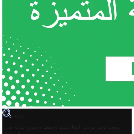
TROVIT
تروفيت تونس هو دليل أعمال تملكه وتحتفظ به وتديره
شركة مخزن
.
التكنولوجيا