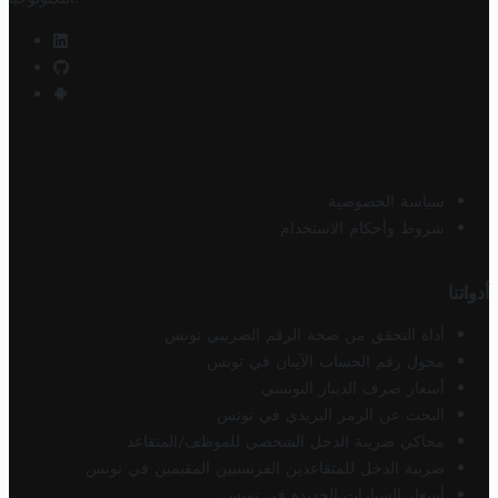
سياسة الخصوصية
شروط وأحكام الاستخدام
أدواتنا
أداة التحقق من صحة الرقم الضريبي تونس
محول رقم الحساب الآيبان في تونس
أسعار صرف الدينار التونسي
البحث عن الرمز البريدي في تونس
محاكي ضريبة الدخل الشخصي للموظف/المتقاعد
ضريبة الدخل للمتقاعدين الفرنسيين المقيمين في تونس
أسعار السيارات الجديدة في تونس