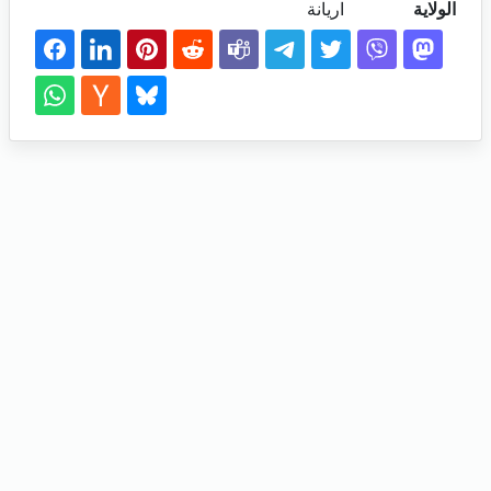
الولاية
اريانة